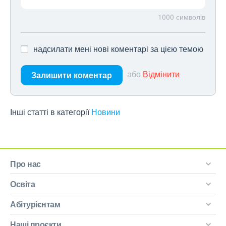
1000
символів
надсилати мені нові коментарі за цією темою
або
Відмінити
Залишити коментар
Інші статті в категорії
Новини
Про нас
Освіта
Абітурієнтам
Наші проєкти