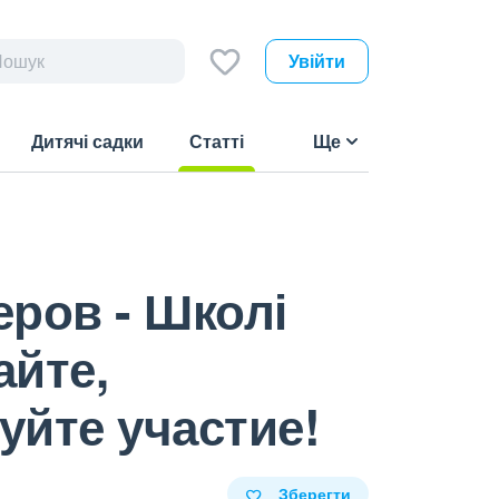
Увійти
Дитячі садки
Статті
Ще
(current)
ров - Школі
айте,
уйте участие!
Зберегти