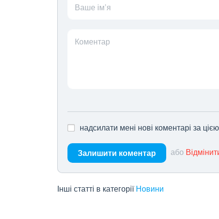
Ваше ім’я
Коментар
надсилати мені нові коментарі за ціє
або
Відмінит
Залишити коментар
Інші статті в категорії
Новини