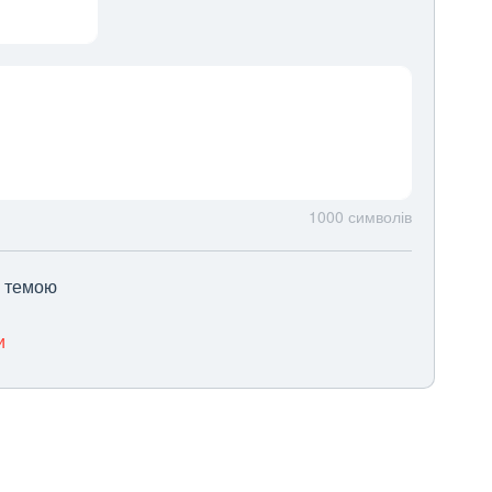
1000
символів
ю темою
и