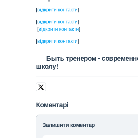
[
відкрити контакти
]
[
відкрити контакти
]
[
відкрити контакти
]
[
відкрити контакти
]
Быть тренером - современно,
школу!
Коментарі
Залишити коментар