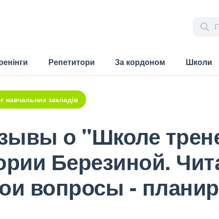
ренінги
Репетитори
За кордоном
Школи
г навчальних закладів
зывы о "Школе трене
ории Березиной. Чит
ои вопросы - планир