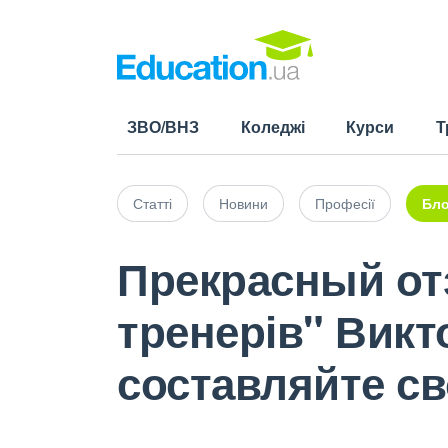
ЗВО/ВНЗ
Коледжі
Курси
Т
Статті
Новини
Професії
Бло
Прекрасный от
тренерів" Викт
составляйте св