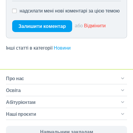
надсилати мені нові коментарі за цією темою
або
Відмінити
Залишити коментар
Інші статті в категорії
Новини
Про нас
Освіта
Абітурієнтам
Наші проєкти
Навчальним закладам