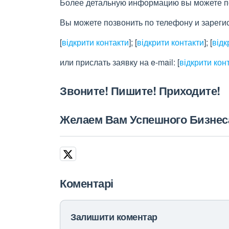
Более детальную информацию вы можете пос
Вы можете позвонить по телефону и зареги
[
відкрити контакти
]
;
[
відкрити контакти
]
;
[
відк
или прислать заявку на e-maіl:
[
відкрити кон
Звоните! Пишите! Приходите!
Желаем Вам Успешного Бизнес
Коментарі
Залишити коментар