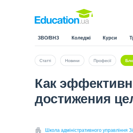
ЗВО/ВНЗ
Коледжі
Курси
Т
Статті
Новини
Професії
Бло
Как эффективн
достижения це
Школа адміністративного управління Зі