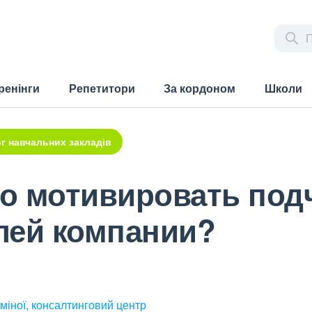
ренінги
Репетитори
За кордоном
Школи
г навчальних закладів
о мотивировать под
лей компании?
міної, консалтинговий центр