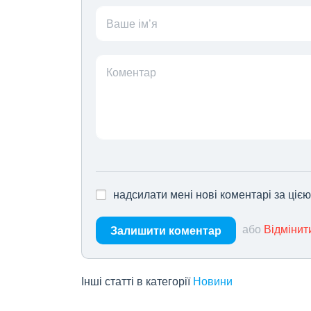
Ваше ім’я
Коментар
надсилати мені нові коментарі за ціє
або
Відмінит
Залишити коментар
Інші статті в категорії
Новини