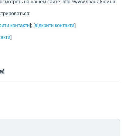
мотреть на нашем сайте: http://www.shauz.kіev.ua
стрироваться:
рити контакти
]
;
[
відкрити контакти
]
такти
]
а!