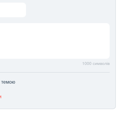
1000
символів
ю темою
и