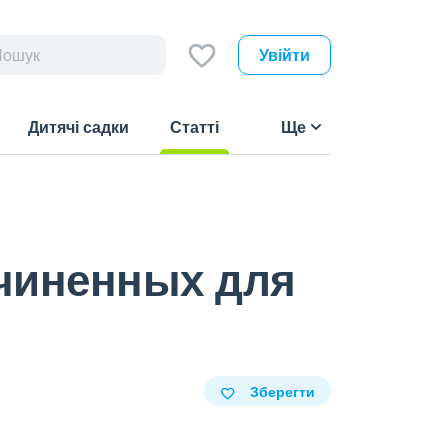
Увійти
Дитячі садки
Статті
Ще
(current)
чиненных для
Зберегти