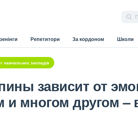
ренінги
Репетитори
За кордоном
Школи
г навчальних закладів
спины зависит от эм
 и многом другом – 