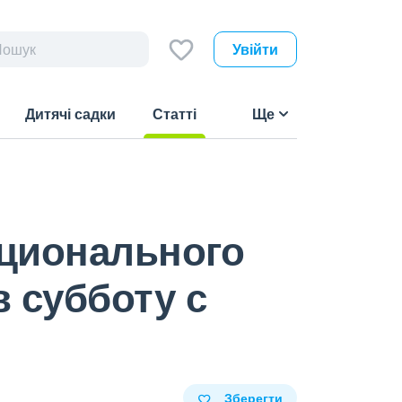
Увійти
Дитячі садки
Статті
Ще
(current)
оционального
в субботу с
Зберегти