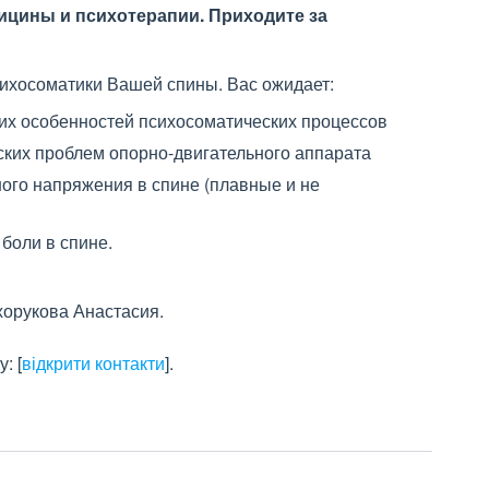
дицины и психотерапии. Приходите за
ихосоматики Вашей спины. Вас ожидает:
их особенностей психосоматических процессов
ских проблем опорно-двигательного аппарата
ого напряжения в спине (плавные и не
 боли в спине.
хорукова Анастасия.
у:
[
відкрити контакти
]
.