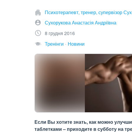
Психотерапевт, тренер, супервізор Су
Сухорукова Анастасія Андріївна
8 грудня 2016
Тренінги
Новини
Если Вы хотите знать, как можно улучш
таблетками – приходите в субботу на тр