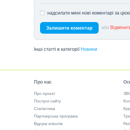
надсилати мені нові коментарі за ціє
або
Відмінит
Залишити коментар
Інші статті в категорії
Новини
Про нас
Ос
Про проєкт
ЗВ
Послуги сайту
Кол
Статистика
Ку
Партнерська програма
Тре
Відгуки клієнтів
Ре