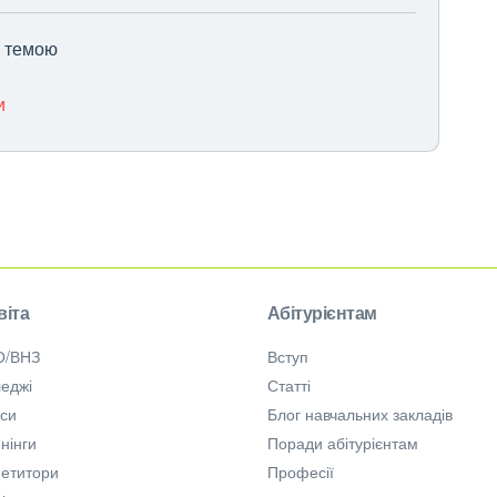
ю темою
и
віта
Абітурієнтам
О/ВНЗ
Вступ
еджі
Статті
рси
Блог навчальних закладів
нінги
Поради абітурієнтам
петитори
Професії