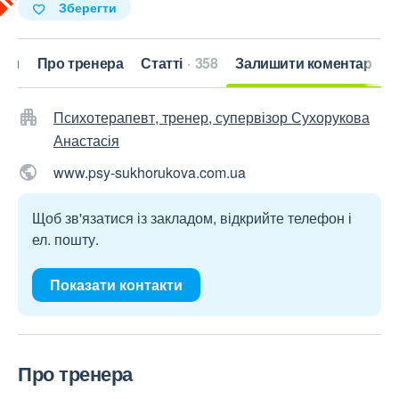
Зберегти
кти
Про тренера
Статті
358
Залишити коментар
Психотерапевт, тренер, супервізор Сухорукова
Анастасія
www.psy-sukhorukova.com.ua
Щоб зв'язатися із закладом, відкрийте телефон і
ел. пошту.
Показати контакти
Про тренера