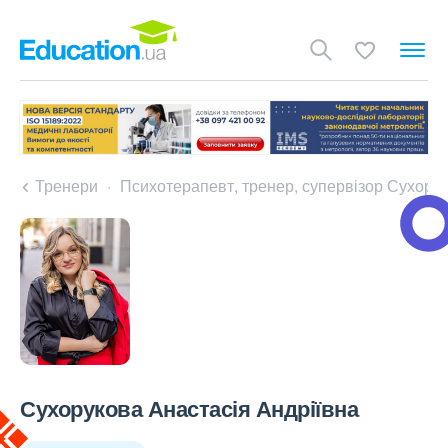
Тренери
Психотерапевт, тренер, супервізор Сухору
Сухорукова Анастасія Андріївна