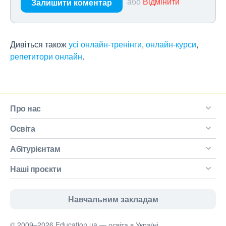
або
Відмінити
Залишити коментар
Дивіться також
усі онлайн-тренінги
,
онлайн-курси
,
репетитори онлайн
.
Про нас
Освіта
Абітурієнтам
Наші проєкти
Навчальним закладам
© 2009–2026 Education.ua — освіта в Україні.