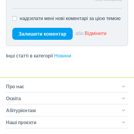
надсилати мені нові коментарі за цією темою
або
Відмінити
Залишити коментар
Інші статті в категорії
Новини
Про нас
Освіта
Абітурієнтам
Наші проєкти