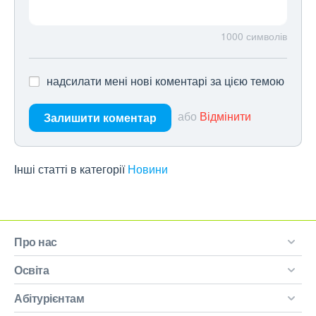
1000
символів
надсилати мені нові коментарі за цією темою
або
Відмінити
Залишити коментар
Інші статті в категорії
Новини
Про нас
Освіта
Абітурієнтам