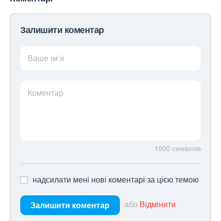
Залишити коментар
Ваше ім’я
Коментар
1000
символів
надсилати мені нові коментарі за цією темою
або
Відмінити
Залишити коментар