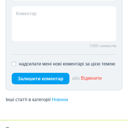
Коментар
1000
символів
надсилати мені нові коментарі за цією темою
або
Відмінити
Залишити коментар
Інші статті в категорії
Новини