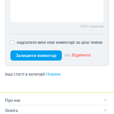
1000
символів
надсилати мені нові коментарі за цією темою
або
Відмінити
Залишити коментар
Інші статті в категорії
Новини
Про нас
Освіта