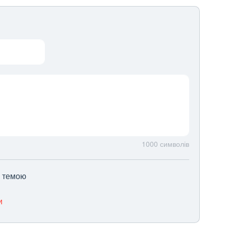
1000
символів
ю темою
и