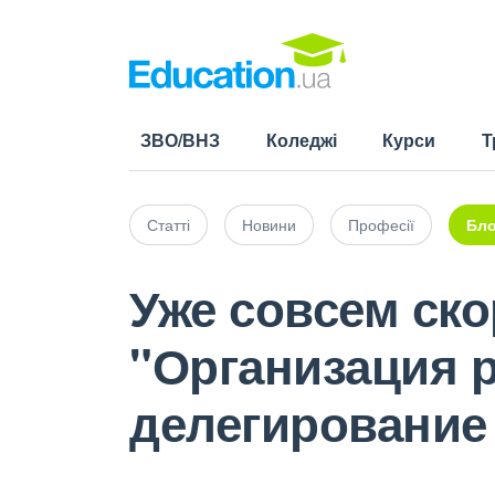
ЗВО/ВНЗ
Коледжі
Курси
Т
Статті
Новини
Професії
Бло
Уже совсем ско
"Организация р
делегирование 