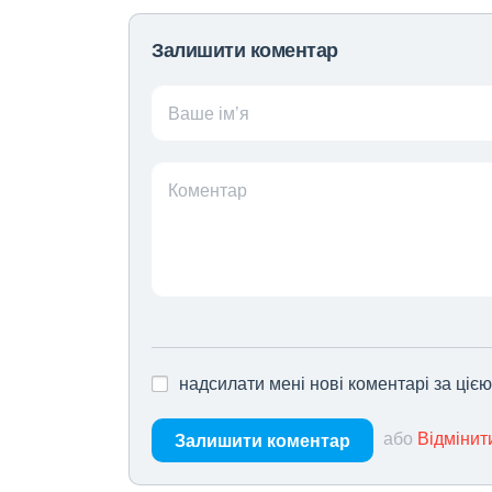
Залишити коментар
Ваше ім’я
Коментар
надсилати мені нові коментарі за ціє
або
Відмінит
Залишити коментар