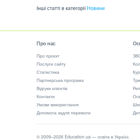
Інші статті в категорії
Новини
Про нас
Ос
Про проєкт
ЗВ
Послуги сайту
Кол
Статистика
Ку
Партнерська програма
Тре
Відгуки клієнтів
Ре
Контакти
Осв
Умови використання
Шк
Допомога задля перемоги
Дит
© 2009–2026 Education.ua — освіта в Україні.