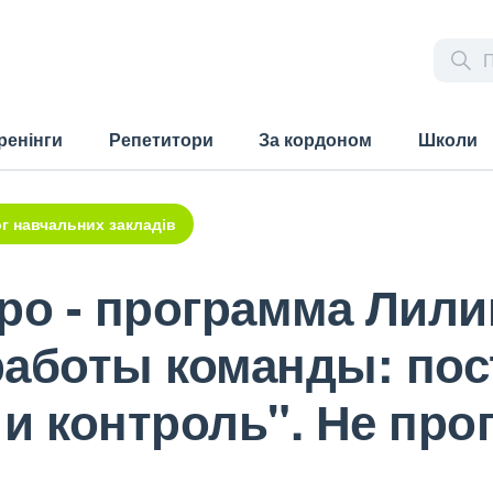
ренінги
Репетитори
За кордоном
Школи
г навчальних закладів
ро - программа Лили
аботы команды: пос
и контроль". Не про