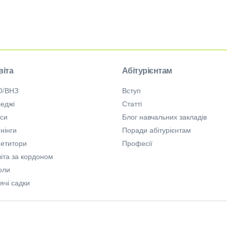
віта
Абітурієнтам
О/ВНЗ
Вступ
еджі
Статті
рси
Блог навчальних закладів
нінги
Поради абітурієнтам
петитори
Професії
іта за кордоном
оли
ячі садки