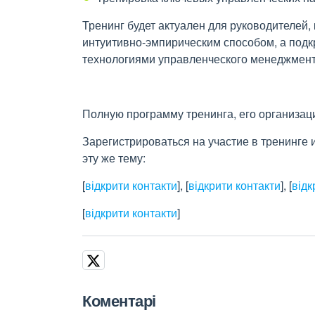
Тренинг будет актуален для руководителей,
интуитивно-эмпирическим способом, а под
технологиями управленческого менеджмент
Полную программу тренинга, его организа
Зарегистрироваться на участие в тренинге 
эту же тему:
[
відкрити контакти
]
,
[
відкрити контакти
]
,
[
відк
[
відкрити контакти
]
Коментарі