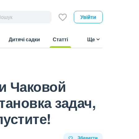
Увійти
Дитячі садки
Статті
Ще
(current)
и Чаковой
тановка задач,
пустите!
Зберегти