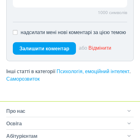
1000
символів
надсилати мені нові коментарі за цією темою
або
Відмінити
Залишити коментар
Інші статті в категорії
Психологія, емоційний інтелект
Саморозвиток
Про нас
Освіта
Абітурієнтам