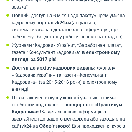
зразка*
Повний доступ на 6 місяцівдо пакету«Преміум»*на
кадровому порталі
vk24.ua
(актуальна,
систематизована і деталізована інформація, що
забезпечує бездоганну роботу інспектора з кадрів)
Журнали "Кадровик України", "Заработная плата",
газета "Консультант кадровика"
в електронному
вигляді за 2017 рік!
Доступ до архіву кадрових видань:
журналу
«Кадровик України» та газети «Консультант
Кадровика» (за 2015-2016 роки) в електронному
вигляді
Після закінчення курсу кожний учасник отримає
особистий подарунок —
спецпроект «Практикум
Кадровика»
!За детальнішою інформацією
звертайтеся до вашого менеджера або заходьте на
сайтvk24.ua
Обов’язково!
Для проходження курсів