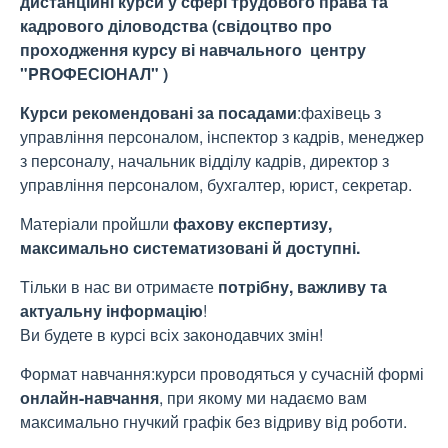
дистанційні курси у сфері трудового права та
кадрового діловодства (свідоцтво про
проходження курсу ві навчального центру
"PROФЕСІОНАЛ" )
Курси рекомендовані за посадами
:фахівець з
управління персоналом, інспектор з кадрів, менеджер
з персоналу, начальник відділу кадрів, директор з
управління персоналом, бухгалтер, юрист, секретар.
Матеріали пройшли
фахову експертизу,
максимально систематизовані й доступні.
Тільки в нас ви отримаєте
потрібну, важливу та
актуальну інформацію
!
Ви будете в курсі всіх законодавчих змін!
Формат навчання:курси проводяться у сучасній формі
онлайн-навчання
, при якому ми надаємо вам
максимально гнучкий графік без відриву від роботи.