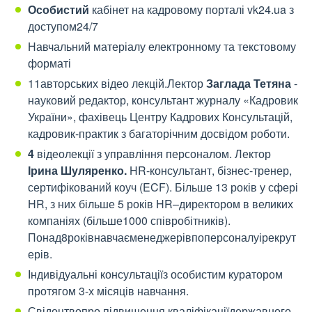
Особистий
кабінет на кадровому порталі vk24.ua з
доступом24/7
Навчальний матеріалу електронному та текстовому
форматі
11авторських відео лекцій.Лектор
Заглада Тетяна
-
науковий редактор, консультант журналу «Кадровик
України», фахівець Центру Кадрових Консультацій,
кадровик-практик з багаторічним досвідом роботи.
4
відеолекції з управління персоналом. Лектор
Ірина Шуляренко
.
HR-консультант, бізнес-тренер,
сертифікований коуч (ECF). Більше 13 років у сфері
HR, з них більше 5 років HR–директором в великих
компаніях (більше1000 співробітників).
Понад8роківнавчаєменеджерівпоперсоналуірекрут
ерів.
Індивідуальні консультаціїз особистим куратором
протягом 3-х місяців навчання.
Свідоцтвопро підвищення кваліфікаціїдержавного