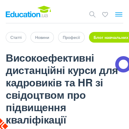
Статті
Новини
Професії
Блог навчальних
Високоефективні
дистанційні курси для
кадровиків та HR зі
свідоцтвом про
підвищення
кваліфікації