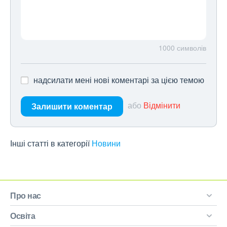
1000
символів
надсилати мені нові коментарі за цією темою
або
Відмінити
Залишити коментар
Інші статті в категорії
Новини
Про нас
Освіта