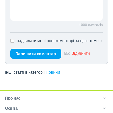
1000
символів
надсилати мені нові коментарі за цією темою
або
Відмінити
Залишити коментар
Інші статті в категорії
Новини
Про нас
Освіта