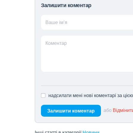
Залишити коментар
Ваше ім’я
Коментар
надсилати мені нові коментарі за ціє
або
Відмінит
Залишити коментар
Інші статті в категорії
Новини