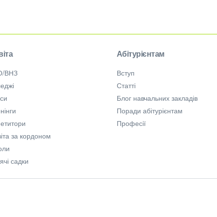
віта
Абітурієнтам
О/ВНЗ
Вступ
еджі
Статті
рси
Блог навчальних закладів
нінги
Поради абітурієнтам
петитори
Професії
іта за кордоном
оли
ячі садки