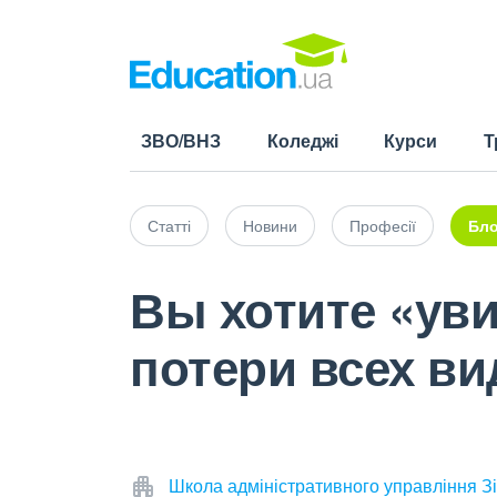
ЗВО/ВНЗ
Коледжі
Курси
Т
Статті
Новини
Професії
Бло
Вы хотите «уви
потери всех в
Школа адміністративного управління Зі