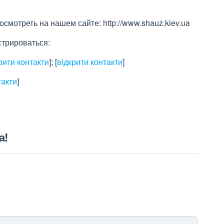
мотреть на нашем сайте: http://www.shauz.kіev.ua
стрироваться:
рити контакти
]
;
[
відкрити контакти
]
такти
]
а!