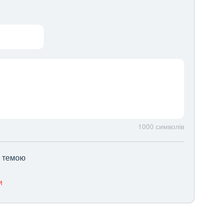
1000
символів
ю темою
и