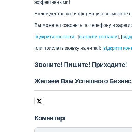
эффективными!
Более детальную информацию вы можете пос
Вы можете позвонить по телефону и зареги
[
відкрити контакти
]
;
[
відкрити контакти
]
;
[
відк
или прислать заявку на e-maіl:
[
відкрити кон
Звоните! Пишите! Приходите!
Желаем Вам Успешного Бизнес
Коментарі