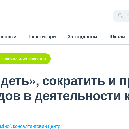
ренінги
Репетитори
За кордоном
Школи
г навчальних закладів
деть», сократить и 
идов в деятельности
міної, консалтинговий центр