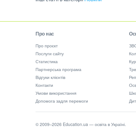
Про нас
Ос
Про проєкт
ЗВ
Послуги сайту
Кол
Статистика
Ку
Партнерська програма
Тре
Відгуки клієнтів
Ре
Контакти
Осв
Умови використання
Шк
Допомога задля перемоги
Дит
© 2009–2026 Education.ua — освіта в Україні.