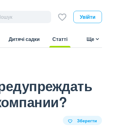
Увійти
Дитячі садки
Статті
Ще
(current)
предупреждать
 компании?
Зберегти