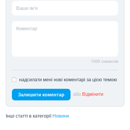
Ваше ім’я
Коментар
1000
символів
надсилати мені нові коментарі за цією темою
або
Відмінити
Залишити коментар
Інші статті в категорії
Новини