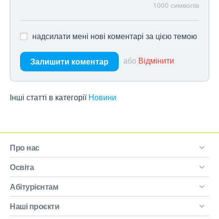
1000
символів
надсилати мені нові коментарі за цією темою
або
Відмінити
Залишити коментар
Інші статті в категорії
Новини
Про нас
Освіта
Абітурієнтам
Наші проєкти