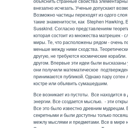
объяснить странные свойства элементарных 
внезапно исчезать. Ученые допускают воз
Возможно частицы переходят из одого слоя 
такие знаменитости, как Stephen Hawking, E
Susskind. Согласно представлениям теорет
которая состоит из множества матрешек - 
миры. Те, что расположены рядом - очень по
меньше между ними сходства. Теоретически,
другую, не требуются космические корабли
другом. Впервые эти идеи были высказаны у
они получили математическое подтвержден
принимаются публикой. Однако пару сотен л
костре или объявить сумашедшим.
Все возникает из пустоты. Все находится в
энергии. Все создается мыслью. - эти откр
Все это было известно древним мудрецам. 
секретными и были доступны только посвящ
межлу мыслями и предметами. Все в мире н