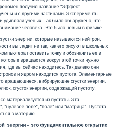
 феномен получил название "Эффект
учены и с другими частицами. Эксперименты
и удивляли ученых. Так было обнаружено, что
 внимание человека. Это было новым в физике.
сгустки энергии, которые называются нейтрон,
ности выглядит не так, как его рисуют в школьных
компьютера поставить точку и обозначить ее в
, которые вращаются вокруг этой точки нужно
я, где вы сейчас находитесь. Так далеко они
ктронов и ядром находится пустота. Элементарные
 это вращающиеся, вибрирующие сгустки энергии.
олчок, сгусток энергии, содержащий пустоту.
е материализуется из пустоты. Эта
, "нулевое поле", "поле" или "матрица". Пустота
ться в материю.
й энергии - это фундаментальное открытие