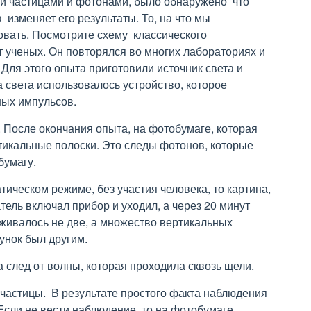
и частицами и фотонами, было обнаружено что
изменяет его результаты. То, на что мы
овать. Посмотрите схему классического
т ученых. Он повторялся во многих лабораториях и
 Для этого опыта приготовили источник света и
а света использовалось устройство, которое
ных импульсов.
 После окончания опыта, на фотобумаге, которая
тикальные полоски. Это следы фотонов, которые
бумагу.
тическом режиме, без участия человека, то картина,
ель включал прибор и уходил, а через 20 минут
живалось не две, а множество вертикальных
унок был другим.
 след от волны, которая проходила сквозь щели.
частицы. В результате простого факта наблюдения
Если не вести наблюдение, то на фотобумаге