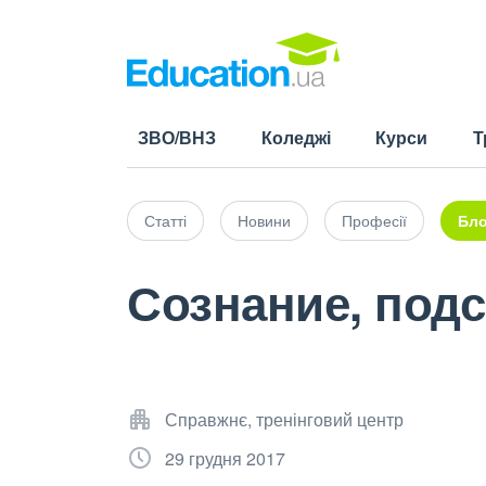
ЗВО/ВНЗ
Коледжі
Курси
Т
Статті
Новини
Професії
Бло
Сознание, подс
Справжнє, тренінговий центр
29 грудня 2017