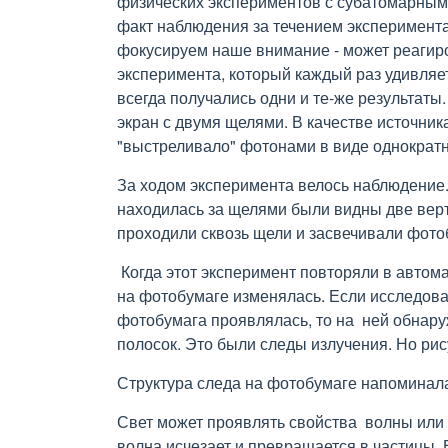
физических экспериментов с субатомарным
факт наблюдения за течением эксперимента 
фокусируем наше внимание - может реагир
эксперимента, который каждый раз удивляе
всегда получались одни и те-же результаты.
экран с двумя щелями. В качестве источник
"выстреливало" фотонами в виде однократ
За ходом эксперимента велось наблюдение.
находилась за щелями были видны две вер
проходили сквозь щели и засвечивали фото
Когда этот эксперимент повторяли в автома
на фотобумаге изменялась. Если исследоват
фотобумага проявлялась, то на ней обнару
полосок. Это были следы излучения. Но рис
Структура следа на фотобумаге напоминала
Свет может проявлять свойства волны или 
волна исчезает и превращается в частицы. 