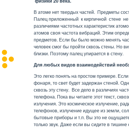
физики 20 века.
В атоме нет твердых частей. Предметы сос
Палец приложенный к кирпичной стене не 
различиями частотных характеристик атомо
атомов своя частота вибраций. Этим опред
предметов. Если бы было можно менять част
человек смог бы пройти сквозь стены. Но в
близки. Поэтому палец упирается в стену.
Для любых видов взаимодействий необ
Это легко понять на простом примере. Если
фонаря, то свет будет задержан стеной. Од
сквозь эту стену. Все дело в различиях ча
телефона. Пока вы читаете этот текст, скво
излучения. Это космическое излучение, ра
телефонов, излучение идущее из земли, сол
бытовые приборы и т.п. Вы это не ощущаете
только звук. Даже если вы сидите в тишине