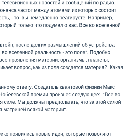
 телевизионных новостей и сообщений по радио.
зонанса частот между атомами из которых состоит
есть, - то вы немедленно реагируете. Например,
оторый только что подумал о вас. Все во вселенной
штейн, после долгих размышлений об устройства
во вселенной реальность - это поле". Подобно
 все проявления материи: организмы, планеты,
никает вопрос, как из поля создается материя? Какая
нному ответу. Создатель квантовой физики Макс
 Нобелевской премии произнес следующее: "Все во
я силе. Мы должны предполагать, что за этой силой
ся матрицей всякой материи".
изике появились новые идеи, которые позволяют