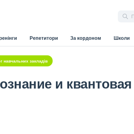
ренінги
Репетитори
За кордоном
Школи
г навчальних закладів
ознание и квантовая