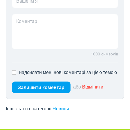
Ваше ім’я
Коментар
1000
символів
надсилати мені нові коментарі за цією темою
або
Відмінити
Залишити коментар
Інші статті в категорії
Новини