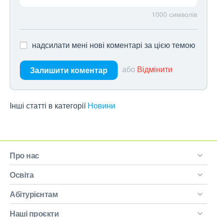
1000
символів
надсилати мені нові коментарі за цією темою
або
Відмінити
Залишити коментар
Інші статті в категорії
Новини
Про нас
Освіта
Абітурієнтам
Наші проєкти