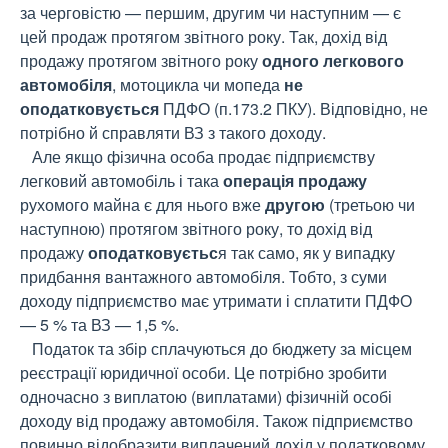
за черговістю — першим, другим чи наступним — є
цей продаж протягом звітного року. Так, дохід від
продажу протягом звітного року
одного легкового
автомобіля
, мотоцикла чи мопеда
не
оподатковується
ПДФО (п.173.2 ПКУ). Відповідно, не
потрібно й справляти ВЗ з такого доходу.
Але якщо фізична особа продає підприємству
легковий автомобіль і така
операція продажу
рухомого майна є для нього вже
другою
(третьою чи
наступною) протягом звітного року, то дохід від
продажу
оподатковуєтьс
я так само, як у випадку
придбання вантажного автомобіля. Тобто, з суми
доходу підприємство має утримати і сплатити ПДФО
— 5 % та ВЗ — 1,5 %.
Податок та збір сплачуються до бюджету за місцем
реєстрації юридичної особи. Це потрібно зробити
одночасно з виплатою (виплатами) фізичній особі
доходу від продажу автомобіля. Також підприємство
повинно відобразити виплачений дохід у податковому