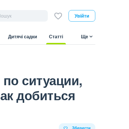
Увійти
Дитячі садки
Статті
Ще
(current)
 по ситуации,
Как добиться
Зберегти