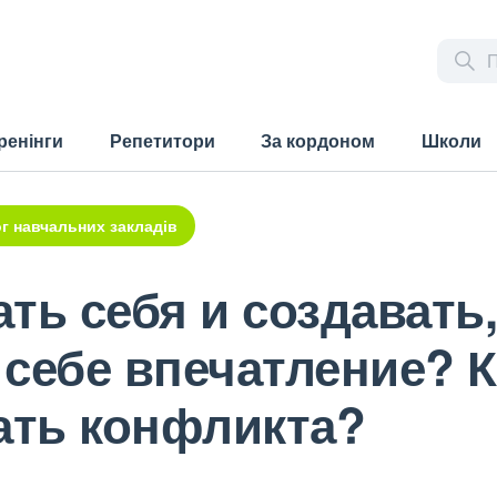
ренінги
Репетитори
За кордоном
Школи
г навчальних закладів
ть себя и создавать,
себе впечатление? 
ать конфликта?