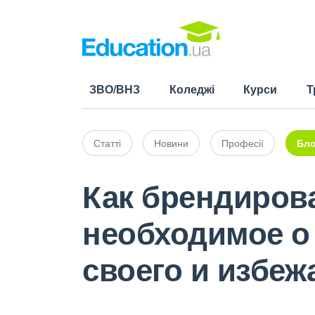
ЗВО/ВНЗ
Коледжі
Курси
Т
Статті
Новини
Професії
Бло
Как брендирова
необходимое о 
своего и избеж