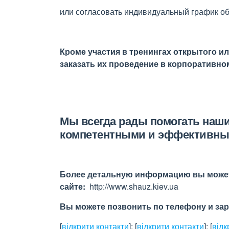
или согласовать индивидуальный график об
Кроме участия в тренингах открытого и
заказать их проведение в корпоративно
Мы всегда рады помогать наш
компетентными и эффективны
Более детальную информацию вы может
сайте:
http://www.shauz.kіev.ua
Вы можете позвонить по телефону и зар
[
відкрити контакти
]
;
[
відкрити контакти
]
;
[
відк