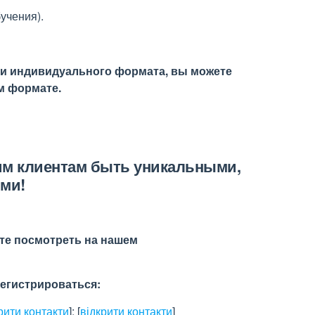
учения).
ли индивидуального формата, вы можете
м формате.
им клиентам быть уникальными,
ми!
е посмотреть на нашем
егистрироваться:
рити контакти
]
;
[
відкрити контакти
]