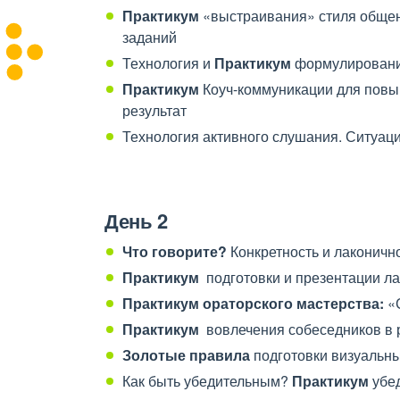
Практикум
«выстраивания» стиля общен
заданий
Технология и
Практикум
формулировани
Практикум
Коуч-коммуникации для повы
результат
Технология активного слушания. Ситуа
День 2
Что говорите?
Конкретность и лаконичн
Практикум
подготовки и презентации л
Практикум ораторского мастерства:
«С
Практикум
вовлечения собеседников
в 
Золотые правила
подготовки визуальн
Как быть убедительным?
Практикум
убед