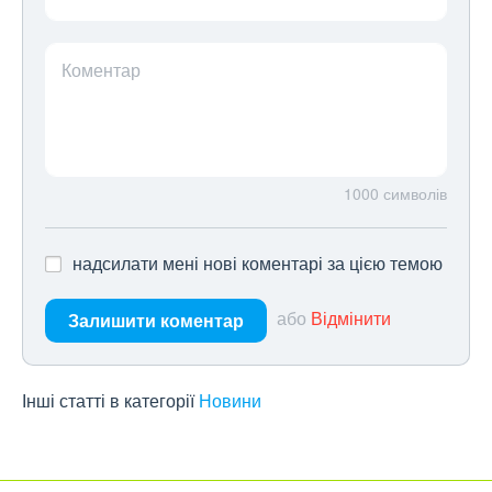
Коментар
1000
символів
надсилати мені нові коментарі за цією темою
або
Відмінити
Залишити коментар
Інші статті в категорії
Новини