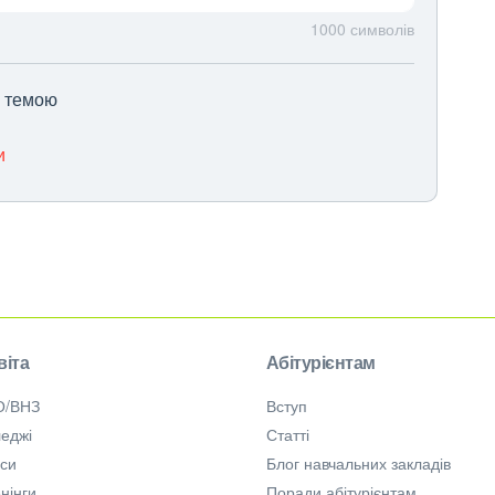
1000
символів
ю темою
и
віта
Абітурієнтам
О/ВНЗ
Вступ
еджі
Статті
рси
Блог навчальних закладів
нінги
Поради абітурієнтам