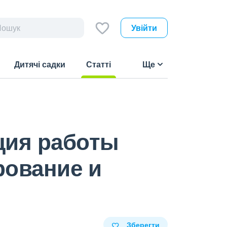
Увійти
Дитячі садки
Статті
Ще
(current)
ция работы
рование и
Зберегти