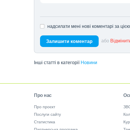
надсилати мені нові коментарі за ціє
або
Відмінит
Залишити коментар
Інші статті в категорії
Новини
Про нас
Ос
Про проєкт
ЗВ
Послуги сайту
Кол
Статистика
Ку
Партнерська програма
Тре