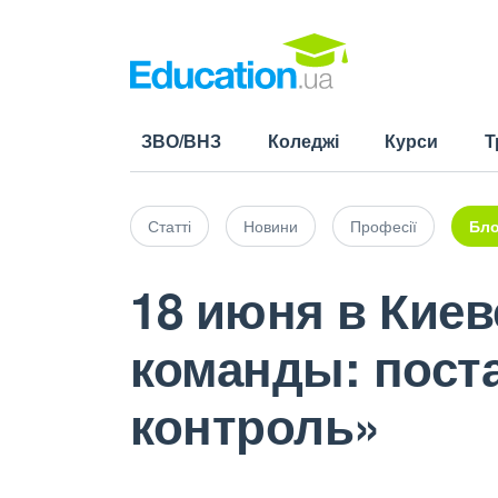
ЗВО/ВНЗ
Коледжі
Курси
Т
Статті
Новини
Професії
Бло
18 июня в Киев
команды: поста
контроль»