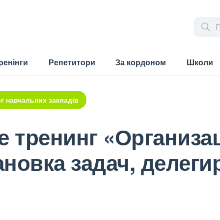
ренінги
Репетитори
За кордоном
Школи
г навчальних закладів
е тренинг «Организа
новка задач, делеги