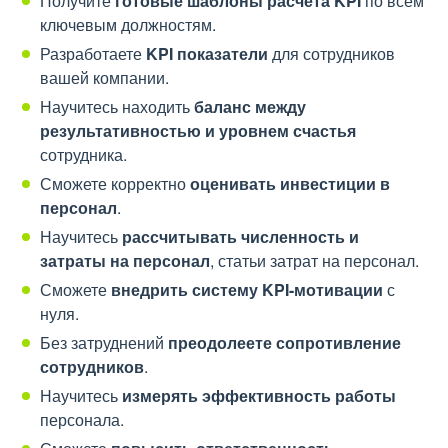
Получите
готовые шаблоны расчета KPI
по всем
ключевым должностям.
Разработаете
KPI показатели
для сотрудников
вашей компании.
Научитесь находить
баланс между
результативностью и уровнем счастья
сотрудника.
Сможете корректно
оценивать инвестиции в
персонал
.
Научитесь
рассчитывать численность и
затраты на персонал
, статьи затрат на персонал.
Сможете
внедрить систему KPI-мотивации
с
нуля.
Без затруднений
преодолеете сопротивление
сотрудников
.
Научитесь
измерять эффективность работы
персонала.