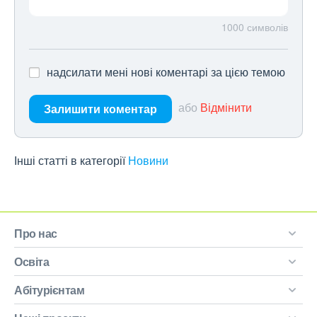
1000
символів
надсилати мені нові коментарі за цією темою
або
Відмінити
Залишити коментар
Інші статті в категорії
Новини
Про нас
Освіта
Абітурієнтам