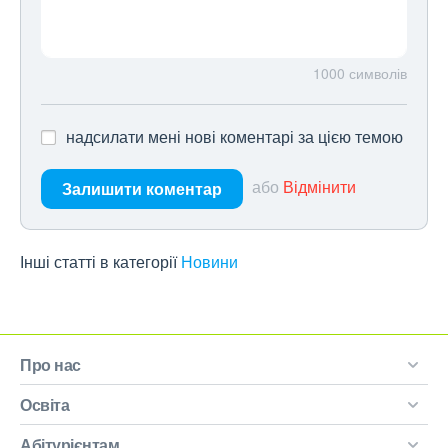
1000
символів
надсилати мені нові коментарі за цією темою
або
Відмінити
Залишити коментар
Інші статті в категорії
Новини
Про нас
Освіта
Абітурієнтам