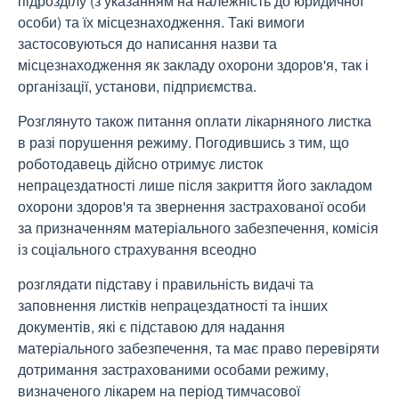
підрозділу (з указанням на належність до юридичної
особи) та їх місцезнаходження. Такі вимоги
застосовуються до написання назви та
місцезнаходження як закладу охорони здоров'я, так і
організації, установи, підприємства.
Розглянуто також питання оплати лікарняного листка
в разі порушення режиму. Погодившись з тим, що
роботодавець дійсно отримує листок
непрацездатності лише після закриття його закладом
охорони здоров'я та звернення застрахованої особи
за призначенням матеріального забезпечення, комісія
із соціального страхування всеодно
розглядати підставу і правильність видачі та
заповнення листків непрацездатності та інших
документів, які є підставою для надання
матеріального забезпечення, та має право перевіряти
дотримання застрахованими особами режиму,
визначеного лікарем на період тимчасової