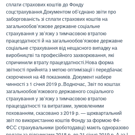
сплати страхових коштів до Фонду
соцстрахування.Документом об’єднано звіти про
заборгованість зі сплати страхових коштів на
загальнообов’язкове державне соціальне
страхування у зв’язку з тимчасовою втратою
працездатності й на загальнообов’язкове державне
соціальне страхування від нещасного випадку на
виробництві та професійного захворювання, які
спричинили втрату працездатності.Нова форма
звітності прийнята з метою оптимізації і передбачає
скорочення на 48 показників. Документ набере
чинності з 1 січня 2019 р..Водночас, Звіт по коштах
загальнообов’язкового державного соціального
страхування у зв’язку з тимчасовою втратою
працездатності та витратами, зумовленими
похованням, скасовано з 2019 р. — щоквартальний
звіт по використанню коштів Фонду за формою Ф4-
ФСС страхувальники (роботодавці) мають одноразово
подати за підсумками 2018 р. до 21 січня 2019 р..А за І