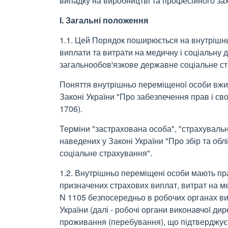
випадку на виробництві та професійного з
I. Загальні положення
1.1. Цей Порядок поширюється на внутрішнь
виплати та витрати на медичну і соціальну 
загальнообов'язкове державне соціальне стр
Поняття внутрішньо переміщеної особи вжив
Законі України "Про забезпечення прав і св
1706).
Терміни "застрахована особа", "страхуваль
наведених у Законі України "Про збір та об
соціальне страхування".
1.2. Внутрішньо переміщені особи мають п
призначених страхових виплат, витрат на м
N 1105 безпосередньо в робочих органах ви
України (далі - робочі органи виконавчої ди
проживання (перебування), що підтверджуєт