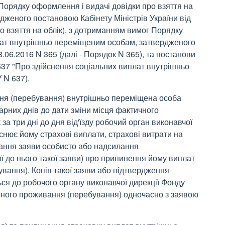
Порядку оформлення і видачі довідки про взяття на
дженого постановою Кабінету Міністрів України від
ро взяття на облік), з дотриманням вимог Порядку
лат внутрішньо переміщеним особам, затвердженого
8.06.2016 N 365 (далі - Порядок N 365), та постанови
 637 "Про здійснення соціальних виплат внутрішньо
 N 637).
ання (перебування) внутрішньо переміщена особа
арних днів до дати зміни місця фактичного
за три дні до дня від'їзду робочий орган виконавчої
йснює йому страхові виплати, страхові витрати на
ання заяви особисто або надсилання
 до нього такої заяви) про припинення йому виплат
ування). Копія такої заяви або підтвердження
я до робочого органу виконавчої дирекції Фонду
чного проживання (перебування) одночасно з заявою