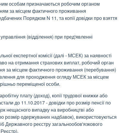
еним особам призначаються робочим органом
енням за місцем фактичного проживання
едбачених Порядком N 11, та копії довідки про взяття
 управління (відділення) при пред'явленні
альної експертної комісії (далі - МСЕК) за наявності
раво на отримання страхових виплат, робочий орган
ення за місцем фактичного проживання (перебування)
авлення для проходження огляду МСЕК за місцем
рішньо переміщеної особи.
заробітну плату (доход), копії трудової книжки або
астали до 11.10.2017 - довідки про розмір пенсії по
ідок нещасного випадку на виробництві або
ро розмір одержуваних надбавок), використовуються
сіб Державного реєстру загальнообов'язкового
 Реєстр).