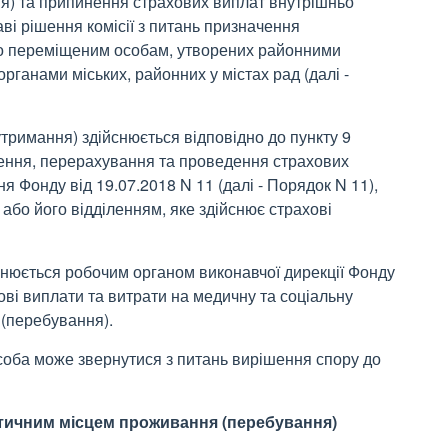
я) та припинення страхових виплат внутрішньо
ві рішення комісії з питань призначення
ьо переміщеним особам, утворених районними
ганами міських, районних у містах рад (далі -
тримання) здійснюється відповідно до пункту 9
чення, перерахування та проведення страхових
 Фонду від 19.07.2018 N 11 (далі - Порядок N 11),
або його відділенням, яке здійснює страхові
йснюється робочим органом виконавчої дирекції Фонду
ові виплати та витрати на медичну та соціальну
(перебування).
соба може звернутися з питань вирішення спору до
ктичним місцем проживання (перебування)