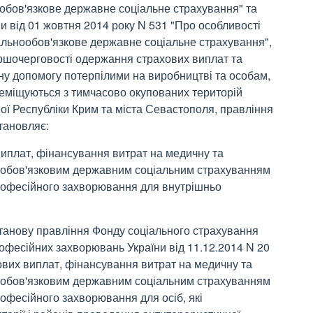
ообов'язкове державне соціальне страхування" та
ни від 01 жовтня 2014 року N 531 "Про особливості
агальнообов'язкове державне соціальне страхування",
ршочерговості одержання страхових виплат та
ну допомогу потерпілими на виробництві та особам,
ереміщуються з тимчасово окупованих територій
ої Республіки Крим та міста Севастополя, правління
тановляє:
иплат, фінансування витрат на медичну та
ообов'язковим державним соціальним страхуванням
професійного захворювання для внутрішньо
станову правління Фонду соціального страхування
офесійних захворювань України від 11.12.2014 N 20
вих виплат, фінансування витрат на медичну та
ообов'язковим державним соціальним страхуванням
офесійного захворювання для осіб, які