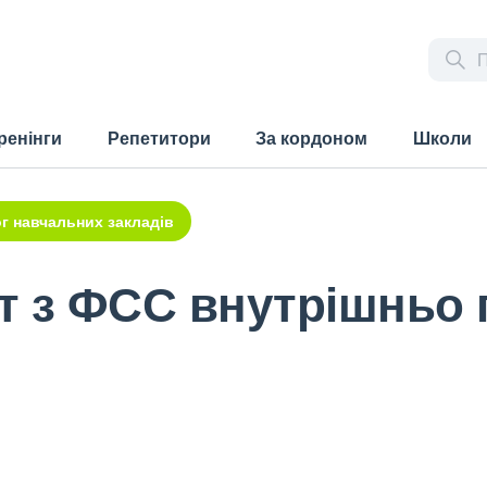
ренінги
Репетитори
За кордоном
Школи
г навчальних закладів
т з ФСС внутрішньо