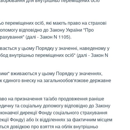
ахворювання для внутрішньо переміщених осіб
о переміщених осіб, які мають право на страхові
допомогу відповідно до Закону України "Про
ахування" (далі - Закон N 1105).
ається у цьому Порядку у значенні, наведеному у
обод внутрішньо переміщених осіб" (далі - Закон N
ники" вживаються у цьому Порядку у значеннях,
лік єдиного внеску на загальнообов'язкове державне
раво на призначення та/або продовження раніше
едичну та соціальну допомогу відповідно до Закону
конавчої дирекції Фонду соціального страхування
рекції Фонду) або їх відділеннях за фактичним місцем
ься довідкою про взяття на облік внутрішньо