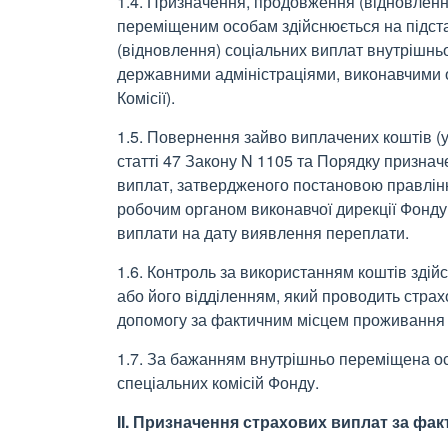
1.4. Призначення, продовження (відновленн
переміщеним особам здійснюється на підста
(відновлення) соціальних виплат внутрішн
державними адміністраціями, виконавчими ор
Комісії).
1.5. Повернення зайво виплачених коштів (у
статті 47 Закону N 1105 та Порядку призна
виплат, затвердженого постановою правління
робочим органом виконавчої дирекції Фонду 
виплати на дату виявлення переплати.
1.6. Контроль за використанням коштів зді
або його відділенням, який проводить страх
допомогу за фактичним місцем проживання 
1.7. За бажанням внутрішньо переміщена о
спеціальних комісій Фонду.
II. Призначення страхових виплат за фа