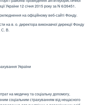
торії і районів проведення антитерористичної
ції України 12 січня 2015 року за N 6/26451.
оприлюднення на офіційному веб-сайті Фонду.
ти на в. о. директора виконавчої дирекції Фонду
 С. В.
рахування України
трат на медичну та соціальну допомогу,
вним соціальним страхуванням від нещасного