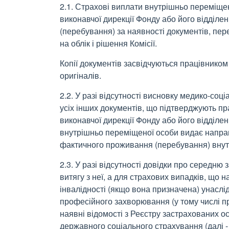
2.1. Страхові виплати внутрішньо переміщ
виконавчої дирекції Фонду або його відділ
(перебування) за наявності документів, пер
на облік і рішення Комісії.
Копії документів засвідчуються працівником
оригіналів.
2.2. У разі відсутності висновку медико-соці
усіх інших документів, що підтверджують п
виконавчої дирекції Фонду або його відділ
внутрішньо переміщеної особи видає напр
фактичного проживання (перебування) внут
2.3. У разі відсутності довідки про середню 
витягу з неї, а для страхових випадків, що н
інвалідності (якщо вона призначена) унасл
професійного захворювання (у тому числі п
наявні відомості з Реєстру застрахованих о
державного соціального страхування (далі -