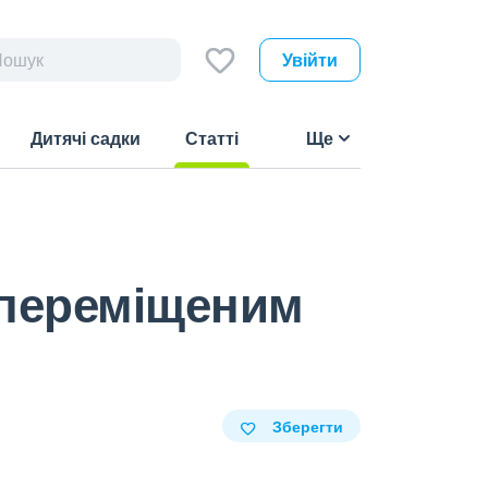
Увійти
Дитячі садки
Статті
Ще
(current)
 переміщеним
Зберегти