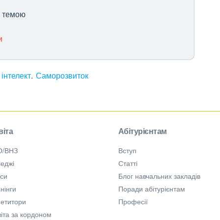
ю темою
и
 інтелект
Саморозвиток
віта
Абітурієнтам
О/ВНЗ
Вступ
еджі
Статті
рси
Блог навчальних закладів
нінги
Поради абітурієнтам
петитори
Професії
іта за кордоном