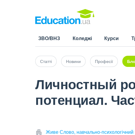
ЗВО/ВНЗ
Коледжі
Курси
Т
Статті
Новини
Професії
Бло
Личностный ро
потенциал. Час
Живе Слово, навчально-психологічний