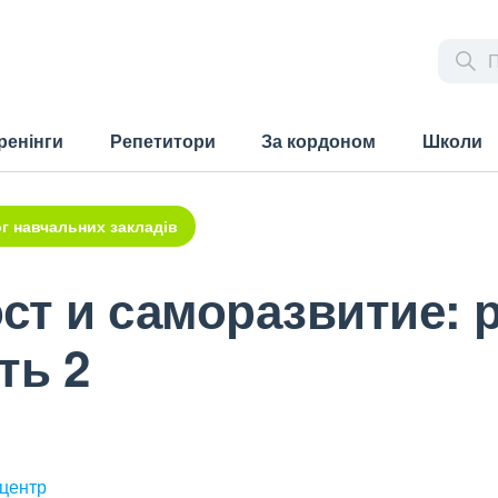
ренінги
Репетитори
За кордоном
Школи
г навчальних закладів
ст и саморазвитие: 
ть 2
 центр