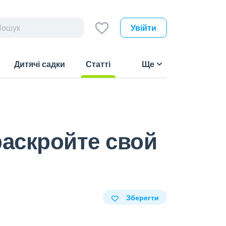
Увійти
Дитячі садки
Статті
Ще
(current)
раскройте свой
Зберегти