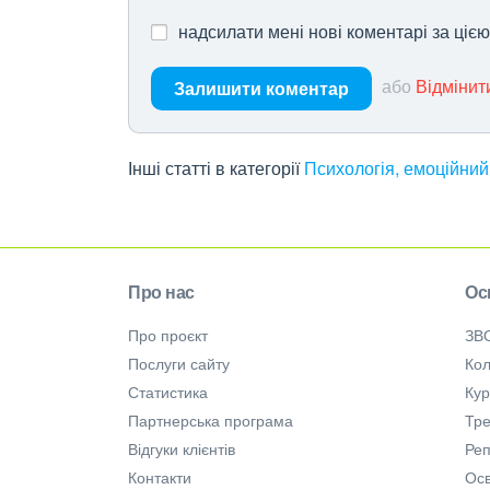
надсилати мені нові коментарі за ціє
або
Відмінит
Залишити коментар
Інші статті в категорії
Психологія, емоційний
Про нас
Ос
Про проєкт
ЗВ
Послуги сайту
Кол
Статистика
Ку
Партнерська програма
Тре
Відгуки клієнтів
Ре
Контакти
Осв