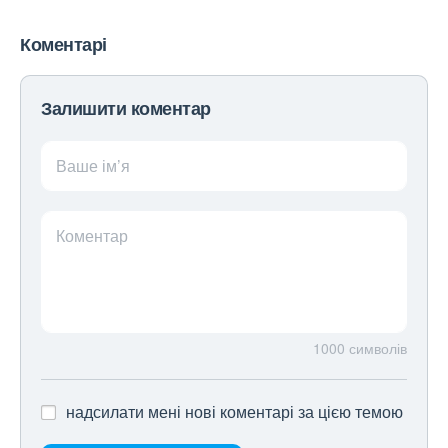
Коментарі
Залишити коментар
Ваше ім’я
Коментар
1000
символів
надсилати мені нові коментарі за цією темою