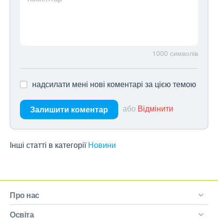
1000
символів
надсилати мені нові коментарі за цією темою
або
Відмінити
Залишити коментар
Інші статті в категорії
Новини
Про нас
Освіта