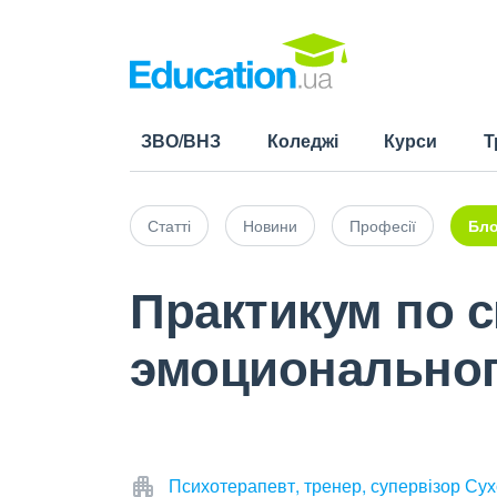
ЗВО/ВНЗ
Коледжі
Курси
Т
Статті
Новини
Професії
Бло
Практикум по 
эмоциональног
Психотерапевт, тренер, супервізор Су