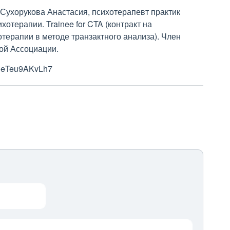
Сухорукова Анастасия, психотерапевт практик
отерапии. Trainee for CTA (контракт на
терапии в методе транзактного анализа). Член
ой Ассоциации.
HpDeTeu9AKvLh7