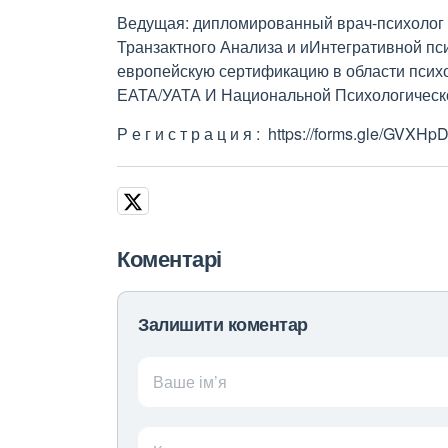
Ведущая: дипломированный врач-психолог 
Транзактного Анализа и иИнтегративной псих
европейскую сертификацию в области психо
ЕАТА/УАТА И Национальной Психологическ
Р е г и с т р а ц и я : https://forms.gle/GVX
Коментарі
Залишити коментар
Ваше ім’я