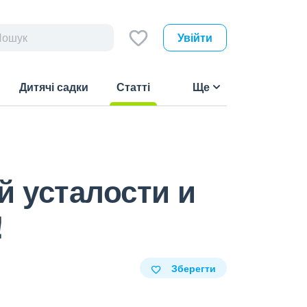
Увійти
Дитячі садки
Статті
Ще
(current)
й усталости и
!
Зберегти