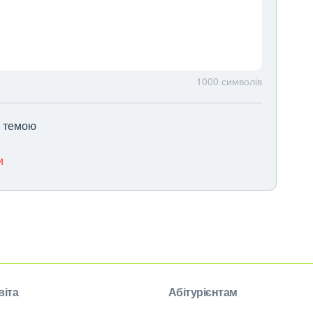
1000
символів
ю темою
и
віта
Абітурієнтам