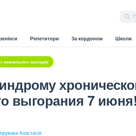
ренінги
Репетитори
За кордоном
Школи
г навчальних закладів
синдрому хроническо
о выгорания 7 июня
хорукова Анастасія