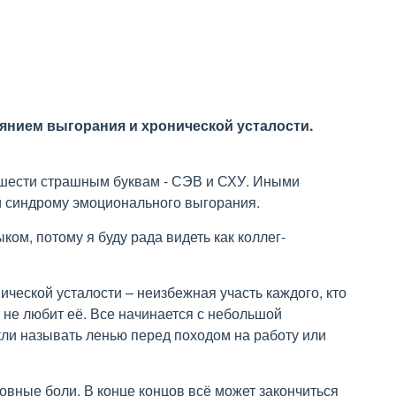
янием выгорания и хронической усталости.
шести страшным буквам - СЭВ и СХУ. Иными
 и синдрому эмоционального выгорания.
ом, потому я буду рада видеть как коллег-
ческой усталости – неизбежная участь каждого, кто
 не любит её. Все начинается с небольшой
кли называть ленью перед походом на работу или
овные боли. В конце концов всё может закончиться