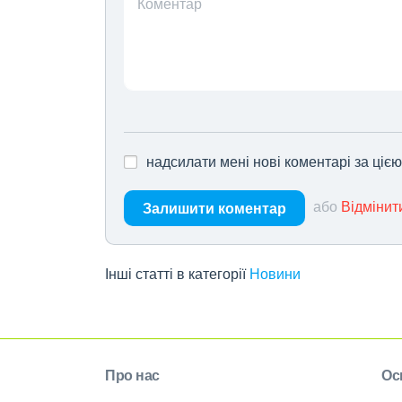
Коментар
надсилати мені нові коментарі за ціє
або
Відмінит
Залишити коментар
Інші статті в категорії
Новини
Про нас
Ос