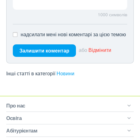
1000
символів
надсилати мені нові коментарі за цією темою
або
Відмінити
Залишити коментар
Інші статті в категорії
Новини
Про нас
Освіта
Абітурієнтам