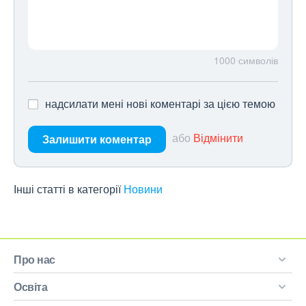
1000
символів
надсилати мені нові коментарі за цією темою
або
Відмінити
Залишити коментар
Інші статті в категорії
Новини
Про нас
Освіта