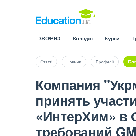
ЗВО/ВНЗ
Коледжі
Курси
Т
Статті
Новини
Професії
Бло
Компания "Укрм
принять участ
«ИнтерХим» в О
требований GM