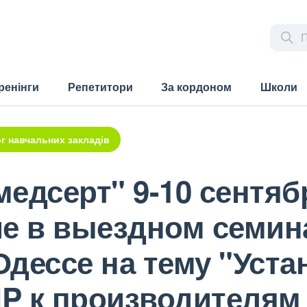
ренінги
Репетитори
За кордоном
Школи
г навчальних закладів
едсерт" 9-10 сентяб
ие в выездном семин
дессе на тему "Уста
P к производителям