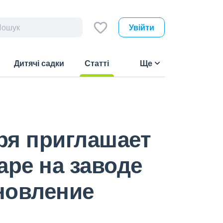
Увійти
Дитячі садки
Статті
Ще
(current)
ря приглашает
аре на заводе
новление