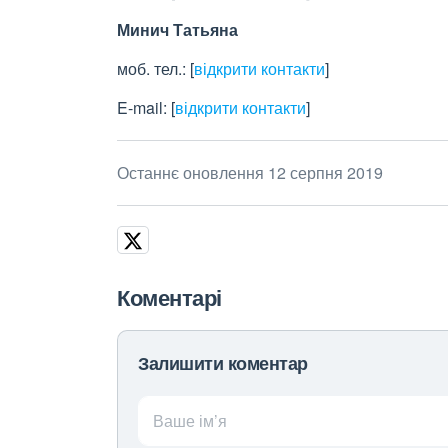
Минич Татьяна
моб. тел.:
[
відкрити контакти
]
E-mail:
[
відкрити контакти
]
Останнє оновлення 12 серпня 2019
Коментарі
Залишити коментар
Ваше ім’я