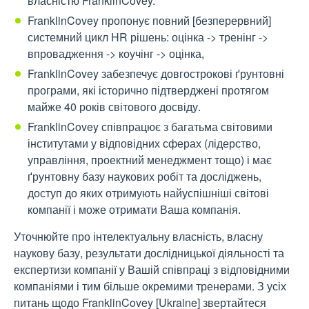
власністю FranklinCovey.
FranklinCovey пропонує повний [безперервний]
системний цикл HR рішень: оцінка -> тренінг ->
впровадження -> коучінг -> оцінка,
FranklinCovey забезпечує довгострокові ґрунтовні
програми, які історично підтверджені протягом
майже 40 років світового досвіду.
FranklinCovey співпрацює з багатьма світовими
інститутами у відповідних сферах (лідерство,
управління, проектний менеджмент тощо) і має
ґрунтовну базу наукових робіт та досліджень,
доступ до яких отримують найуспішніші світові
компанії і може отримати Ваша компанія.
Уточнюйте про інтелектуальну власність, власну
наукову базу, результати дослідницької діяльності та
експертизи компанії у Вашій співпраці з відповідними
компаніями і тим більше окремими тренерами. З усіх
питань щодо FranklinCovey [Ukraine] звертайтеся