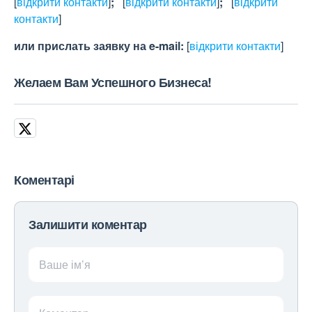
[
відкрити контакти
]
;
[
відкрити контакти
]
;
[
відкрити
контакти
]
или прислать заявку на e-maіl:
[
відкрити контакти
]
Желаем Вам Успешного Бизнеса!
Коментарі
Залишити коментар
Ваше ім’я