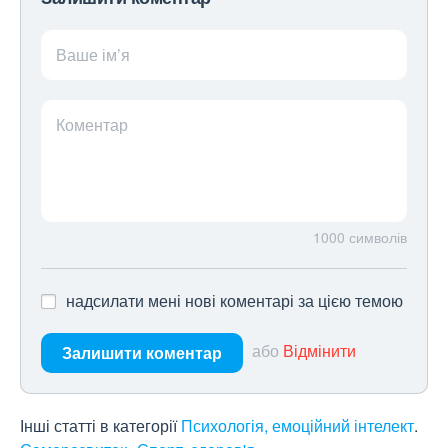
Ваше ім’я
Коментар
1000
символів
надсилати мені нові коментарі за цією темою
або
Відмінити
Залишити коментар
Інші статті в категорії
Психологія, емоційний інтелект