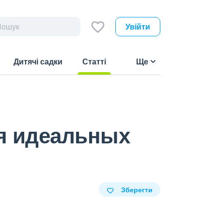
Увійти
Дитячі садки
Статті
Ще
(current)
ля идеальных
Зберегти