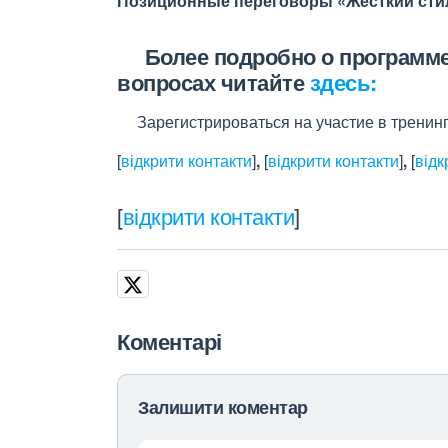
Позиционные переговоры «Жесткий стиль»
Более подробно о программе 
вопросах читайте
здесь:
Зарегистрироваться на участие в тренинг
[
відкрити контакти
]
,
[
відкрити контакти
]
,
[
відк
[
відкрити контакти
]
Коментарі
Залишити коментар