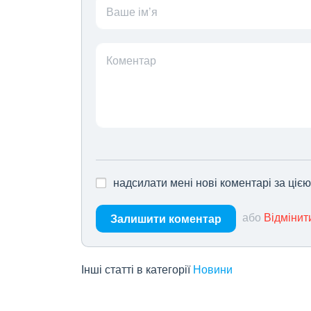
Ваше ім’я
Коментар
надсилати мені нові коментарі за ціє
або
Відмінит
Залишити коментар
Інші статті в категорії
Новини