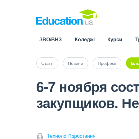
ЗВО/ВНЗ
Коледжі
Курси
Т
Статті
Новини
Професії
Бло
6-7 ноября со
закупщиков. Не
Технології зростання