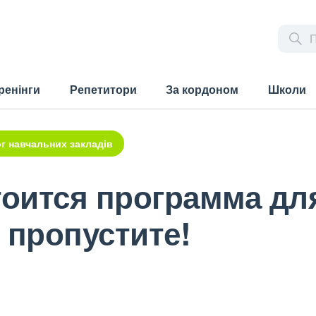
ренінги
Репетитори
За кордоном
Школи
г навчальних закладів
стоится программа д
 пропустите!