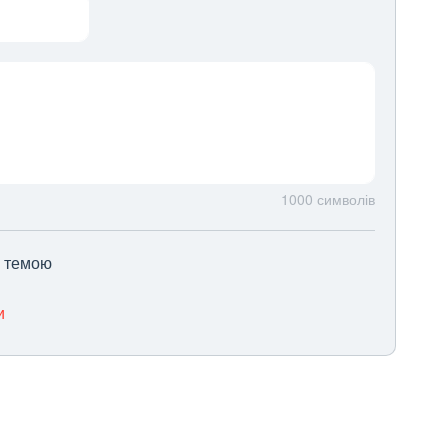
1000
символів
ю темою
и