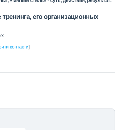
, «Мягкий стиль» - суть, действия, результат.
тренинга, его организационных
е:
рити контакти
]