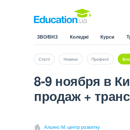
ЗВО/ВНЗ
Коледжі
Курси
Т
Статті
Новини
Професії
Бло
8-9 ноября в К
продаж + тран
Альянс-М, центр розвитку