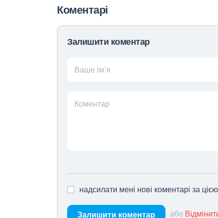
Коментарі
Залишити коментар
Ваше ім’я
Коментар
надсилати мені нові коментарі за ціє
або
Відмінит
Залишити коментар