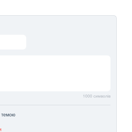
1000
символів
ю темою
и