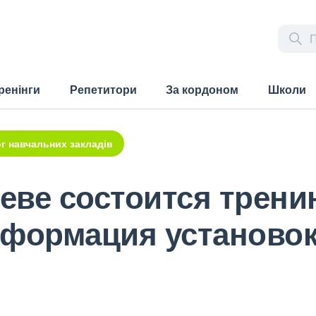
ренінги
Репетитори
За кордоном
Школи
г навчальних закладів
иеве состоится трени
сформация установо