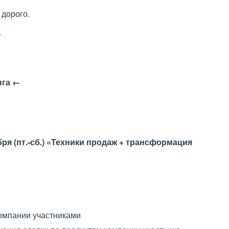
 дорого.
←
нга ←
ря (пт.-сб.) «Техники продаж + трансформация
омпании участниками