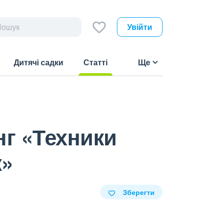
Увійти
Дитячі садки
Статті
Ще
(current)
нг «Техники
к»
Зберегти