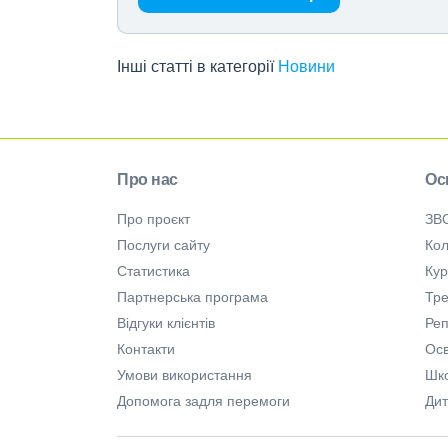
Інші статті в категорії
Новини
Про нас
Ос
Про проєкт
ЗВ
Послуги сайту
Кол
Статистика
Ку
Партнерська програма
Тре
Відгуки клієнтів
Ре
Контакти
Осв
Умови використання
Шк
Допомога задля перемоги
Дит