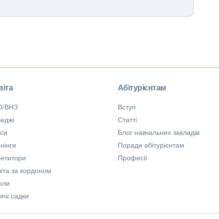
віта
Абітурієнтам
О/ВНЗ
Вступ
еджі
Статті
рси
Блог навчальних закладів
нінги
Поради абітурієнтам
петитори
Професії
іта за кордоном
оли
ячі садки