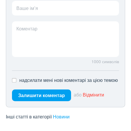
Ваше ім’я
Коментар
1000
символів
надсилати мені нові коментарі за цією темою
або
Відмінити
Залишити коментар
Інші статті в категорії
Новини