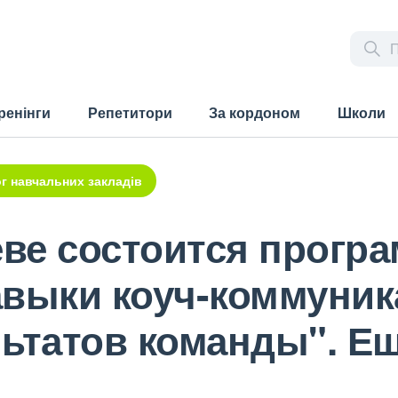
ренінги
Репетитори
За кордоном
Школи
г навчальних закладів
еве состоится програ
авыки коуч-коммуник
ьтатов команды". Ещ