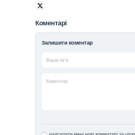
Коментарі
Залишити коментар
Ваше ім’я
Коментар
надсилати мені нові коментарі за ціє