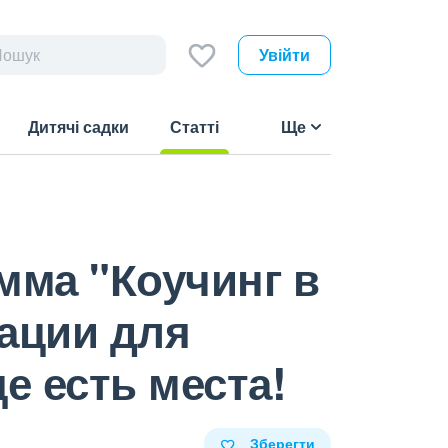
Увійти
Дитячі садки
Статті
Ще
(current)
мма "Коучинг в
ации для
е есть места!
Зберегти