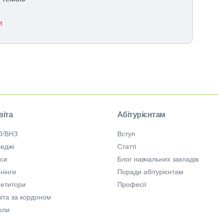
и
віта
Абітурієнтам
О/ВНЗ
Вступ
еджі
Статті
рси
Блог навчальних закладів
нінги
Поради абітурієнтам
петитори
Професії
іта за кордоном
оли