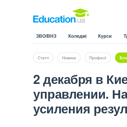
ЗВО/ВНЗ
Коледжі
Курси
Т
Статті
Новини
Професії
Бло
2 декабря в Ки
управлении. Н
усиления резул