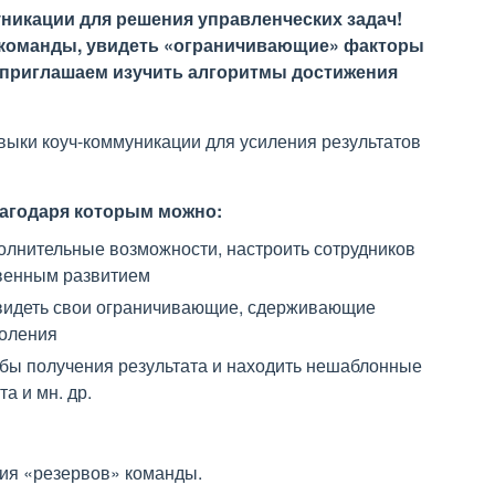
кации для решения управленческих задач!
 команды, увидеть «ограничивающие» факторы
 приглашаем изучить алгоритмы достижения
выки коуч-коммуникации для усиления результатов
лагодаря которым можно:
олнительные возможности, настроить сотрудников
твенным развитием
т видеть свои ограничивающие, сдерживающие
доления
обы получения результата и находить нешаблонные
а и мн. др.
тия «резервов» команды.