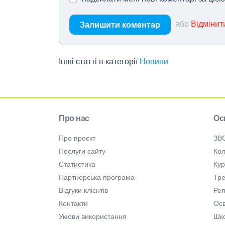
або
Відмінит
Залишити коментар
Інші статті в категорії
Новини
Про нас
Ос
Про проєкт
ЗВ
Послуги сайту
Кол
Статистика
Ку
Партнерська програма
Тре
Відгуки клієнтів
Ре
Контакти
Осв
Умови використання
Шк