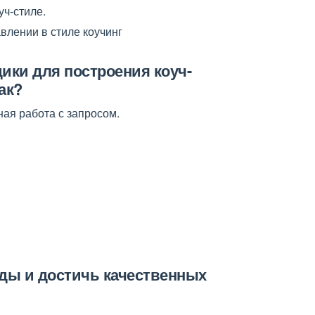
ч-стиле.
лении в стиле коучинг
дики для построения коуч-
ак?
ая работа с запросом.
ды и достичь качественных