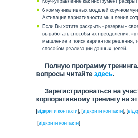
Коуч-управление как инструмент раскры
6 коммуникативных моделей коуч-коммун
Активация вариативности мышления сот
Если Вы хотите раскрыть «резервы» св
выработать способы их преодоления, «вк
мышление и поиск вариантов решения, т
способом реализации данных целей.
Полную программу тренинга, 
вопросы читайте
здесь
.
Зарегистрироваться на участи
корпоративному тренингу на эт
[
відкрити контакти
]
,
[
відкрити контакти
]
,
[
відк
[
відкрити контакти
]