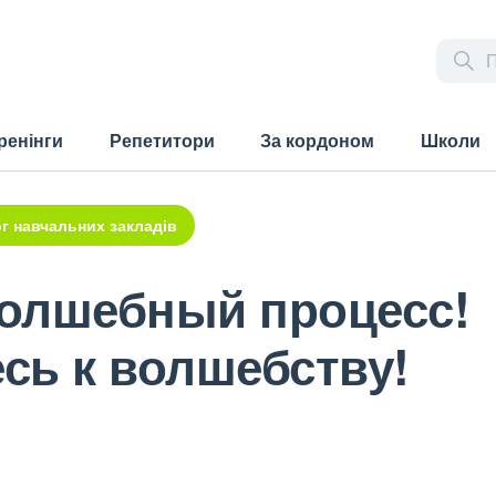
ренінги
Репетитори
За кордоном
Школи
г навчальних закладів
волшебный процесс!
сь к волшебству!