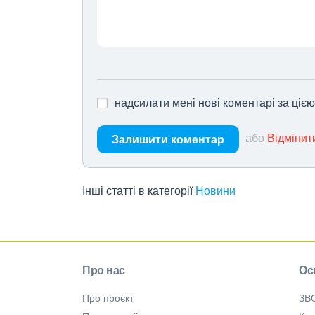
надсилати мені нові коментарі за ціє
або
Відмінит
Залишити коментар
Інші статті в категорії
Новини
Про нас
Ос
Про проєкт
ЗВ