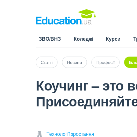
ЗВО/ВНЗ
Коледжі
Курси
Т
Статті
Новини
Професії
Бло
Коучинг – это 
Присоединяйте
Технології зростання