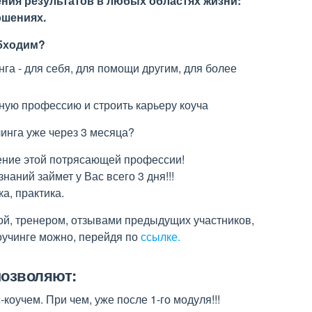
ния результатов в любых областях жизни:
ошениях.
обходим?
нга - для себя, для помощи другим, для более
вную профессию и строить карьеру коуча
инга уже через 3 месяца?
чение этой потрясающей профессии!
знаний займет у Вас всего 3 дня!!!
а, практика.
ой, тренером, отзывами предыдущих участников,
учинге можно, перейдя по
ссылке.
позволяют:
коучем. При чем, уже после 1-го модуля!!!