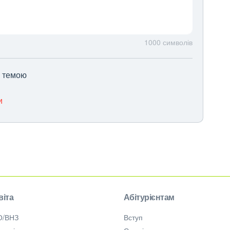
1000
символів
ю темою
и
віта
Абітурієнтам
О/ВНЗ
Вступ