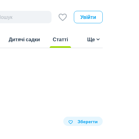
Увійти
Дитячі садки
Статті
Ще
(current)
Зберегти