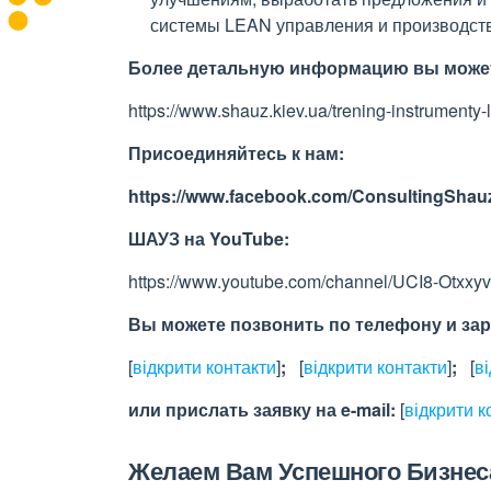
системы LEAN управления и производст
Более детальную информацию вы может
https://www.shauz.kiev.ua/trening-instrumenty-
Присоединяйтесь к нам:
https://www.facebook.com/ConsultingShauz
ШАУЗ на
YouTube
:
https://www.youtube.com/channel/UCI8-Otxx
Вы можете позвонить по телефону и зар
[
відкрити контакти
]
;
[
відкрити контакти
]
;
[
в
или прислать заявку на e-maіl:
[
відкрити к
Желаем Вам Успешного Бизнес