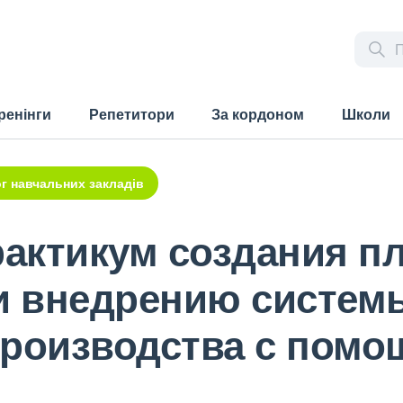
ренінги
Репетитори
За кордоном
Школи
г навчальних закладів
рактикум создания п
 и внедрению систе
производства с помо