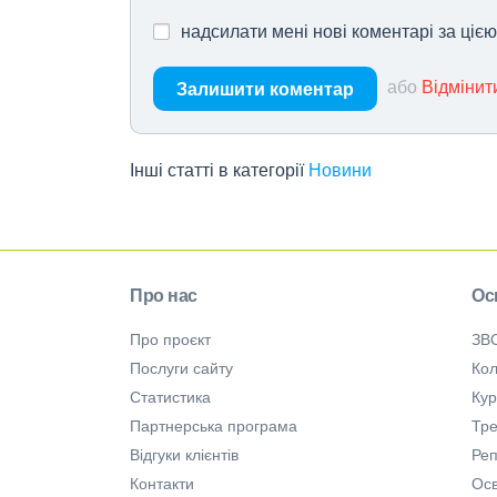
надсилати мені нові коментарі за ціє
або
Відмінит
Залишити коментар
Інші статті в категорії
Новини
Про нас
Ос
Про проєкт
ЗВ
Послуги сайту
Кол
Статистика
Ку
Партнерська програма
Тре
Відгуки клієнтів
Ре
Контакти
Осв