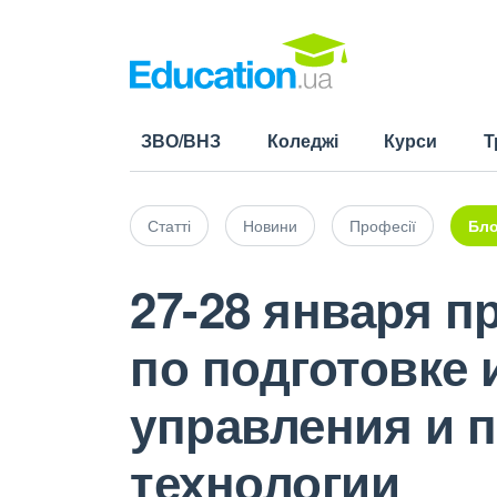
ЗВО/ВНЗ
Коледжі
Курси
Т
Статті
Новини
Професії
Бло
27-28 января п
по подготовке
управления и 
технологии