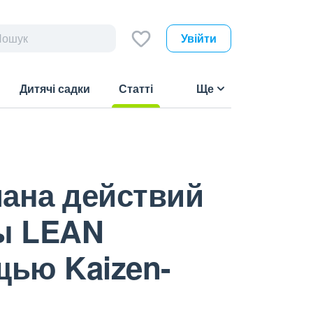
Увійти
Дитячі садки
Статті
Ще
(current)
лана действий
мы LEAN
щью Kaizen-