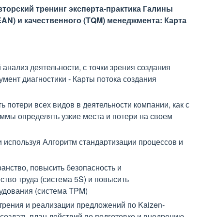
вторский тренинг эксперта-практика Галины
AN) и качественного (TQM) менеджмента: Карта
анализ деятельности, с точки зрения создания
мент диагностики - Карты потока создания
ь потери всех видов в деятельности компании, как с
мы определять узкие места и потери на своем
 используя Алгоритм стандартизации процессов и
анство, повысить безопасность и
ство труда (система 5S) и повысить
удования (система TPM)
трения и реализации предложений по Kaizen-
создать план действий по подготовке и внедрению