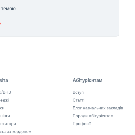
ю темою
и
віта
Абітурієнтам
О/ВНЗ
Вступ
еджі
Статті
рси
Блог навчальних закладів
нінги
Поради абітурієнтам
петитори
Професії
іта за кордоном