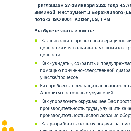
Приглашаем 27-28 января 2020 года на А
Зиминой: Инструменты Бережливого (LE
потока, ISO 9001, Kaizen, 5S, TPM
Вы будете знать
и уметь
:
Как выполнить процессно-операционный 
ценностей и использовать мощный инстру
ценности
Как «увидеть», сократить и предупреждат
помощью причинно-следственной диаграм
участке/процессе
Как проблемы превращать в возможности
Алгоритм постоянных улучшений
Как упорядочить окружающее Вас простр
производительность труда, улучшить каче
производительность использования обор
Как разработать систему подачи, рассмо
улучшениям, выработать предложения и 