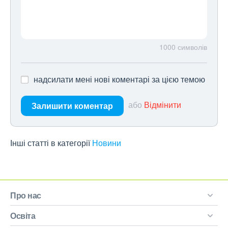
1000
символів
надсилати мені нові коментарі за цією темою
або
Відмінити
Залишити коментар
Інші статті в категорії
Новини
Про нас
Освіта