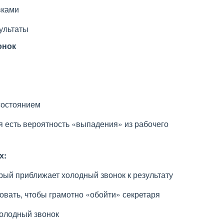
вками
ультаты
онок
состоянием
ня есть вероятность «выпадения» из рабочего
х:
рый приближает холодный звонок к результату
зовать, чтобы грамотно «обойти» секретаря
холодный звонок