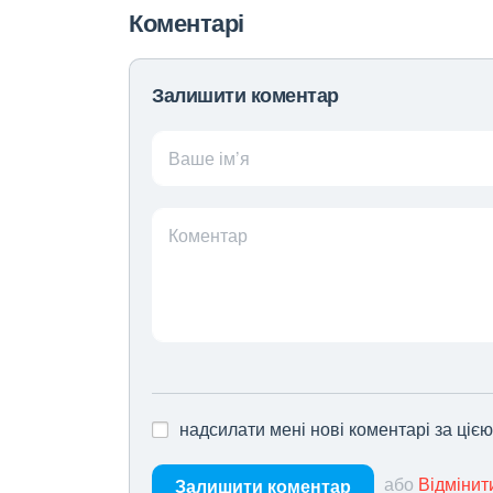
Коментарі
Залишити коментар
Ваше ім’я
Коментар
надсилати мені нові коментарі за ціє
або
Відмінит
Залишити коментар