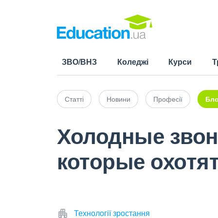
ЗВО/ВНЗ
Коледжі
Курси
Т
Статті
Новини
Професії
Бло
Холодные звон
которые охотя
Технології зростання