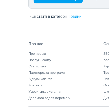
Інші статті в категорії
Новини
Про нас
Ос
Про проєкт
ЗВ
Послуги сайту
Кол
Статистика
Ку
Партнерська програма
Тре
Відгуки клієнтів
Ре
Контакти
Осв
Умови використання
Шк
Допомога задля перемоги
Дит