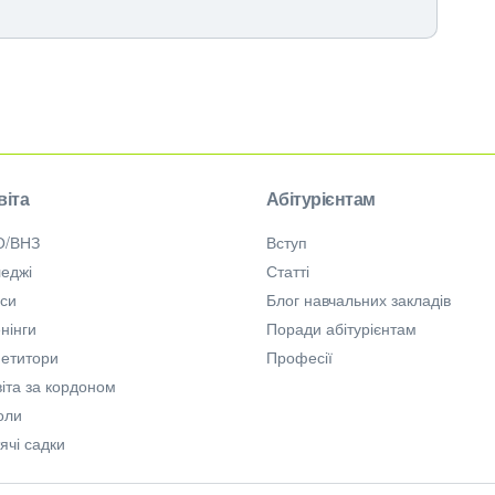
віта
Абітурієнтам
О/ВНЗ
Вступ
еджі
Статті
рси
Блог навчальних закладів
нінги
Поради абітурієнтам
петитори
Професії
іта за кордоном
оли
ячі садки