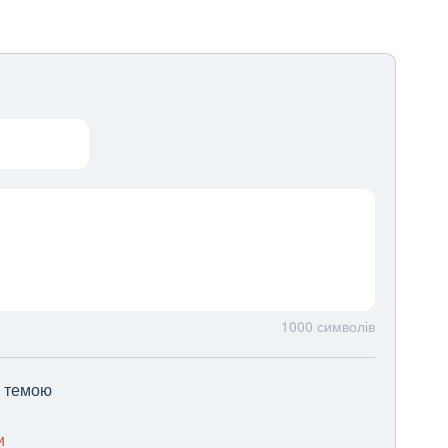
1000
символів
ю темою
и