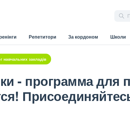
ренінги
Репетитори
За кордоном
Школи
г навчальних закладів
ки - программа для 
тся! Присоединяйтес