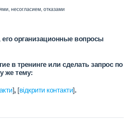
ями, несогласием, отказами
 его организационные вопросы
е в тренинге или сделать запрос по
у же тему:
акти
]
,
[
відкрити контакти
]
.