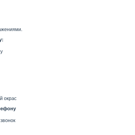
ажениями.
у:
ну
й окрас
елефону
 звонок