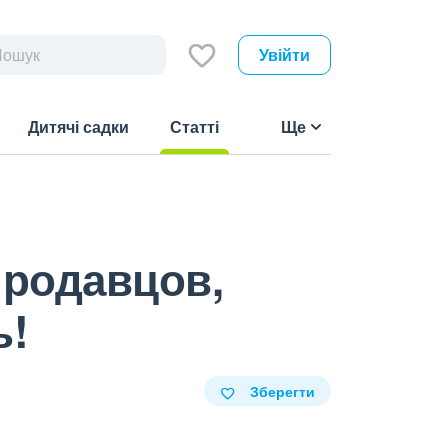
Увійти
Дитячі садки
Статті
Ще
(current)
продавцов,
ь!
Зберегти